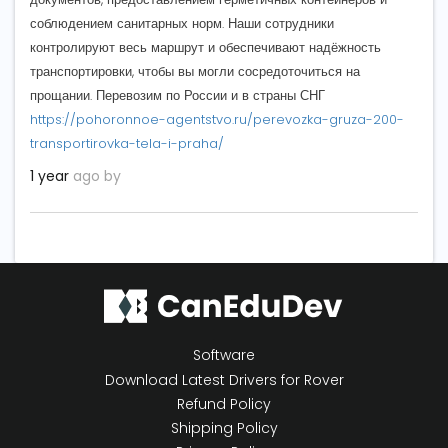
соблюдением санитарных норм. Наши сотрудники
контролируют весь маршрут и обеспечивают надёжность
транспортировки, чтобы вы могли сосредоточиться на
прощании. Перевозим по России и в страны СНГ
https://pohoronnoe-agentstvo.ru/perevozka-gruza-200-
transportirovka-tela-i-praha/
1 year
ago by
Software
Download Latest Drivers for Rover
Refund Policy
Shipping Policy