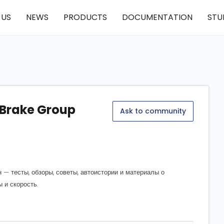
 US
NEWS
PRODUCTS
DOCUMENTATION
STU
 Brake Group
Ask to community
 — тесты, обзоры, советы, автоистории и материалы о
 и скорость.