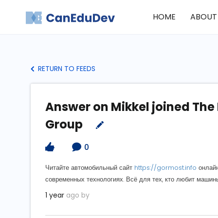
HOME
ABOUT
RETURN TO FEEDS
Answer on Mikkel joined The
Group
0
Читайте автомобильный сайт
https://gormost.info
онлайн
современных технологиях. Всё для тех, кто любит машины
1 year
ago by