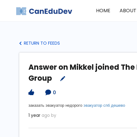
HOME
ABOUT
RETURN TO FEEDS
Answer on Mikkel joined The
Group
0
заказать эвакуатор недорого
эвакуатор спб дешево
1 year
ago by