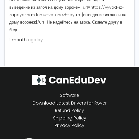
выведение из запоя на дому воронеж [url=https://vyvod-iz-
zapoya-na-domu-voronezh-ayu.ru]выведение из запоя на
дому воронеж[/url] Не надейтесь на авось. Скиньте другу в
беде.
1 month
ago by
Software
Download Latest Drivers for Rover
Refund Policy
Shipping Policy
Privacy Policy