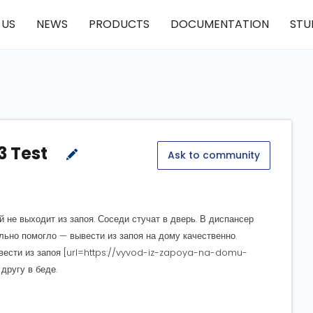
 US
NEWS
PRODUCTS
DOCUMENTATION
STU
3 Test
Ask to community
й не выходит из запоя. Соседи стучат в дверь. В диспансер
ально помогло — вывести из запоя на дому качественно.
ывести из запоя [url=https://vyvod-iz-zapoya-na-domu-
другу в беде.