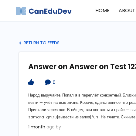
HOME
ABOUT
RETURN TO FEEDS
Answer on Answer on Test 12
0
Народ выручайте. Попал я в переплёт конкретный. Близки
везти — учёт на всю жизнь. Короче, единственное что ре
Приехали через час. В общем, там контакты и прайс — в
samara-ghi.ru]вывести из запоя[/url] Не тяните. Скиньте 
1 month
ago by