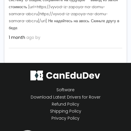
стоимость [url=https://vyvod-iz-zapoya-na-domu-
samara-abc.ru]https://vyvod-iz-zapoya-na-domu-
samara-abc.ru[/url] Не надейтесь на авось. Скиньте другу в
беде.
1 month
ago by
Software
Download Latest Drivers for Rover
Refund Policy
Shipping Policy
Privacy Policy