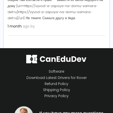
дому [url=https://vyvod-iz-zapoya-na-domu-samara-
def.ru]https://vyvod-iz-zapoya-na-domu-samara-
def.ru[/url] Не тяните. Скиньте другу в беде.
1 month
ago by
Software
Download Latest Drivers for Rover
Refund Policy
Shipping Policy
Privacy Policy