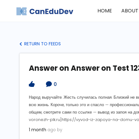
HOME
ABOUT
RETURN TO FEEDS
Answer on Answer on Test 12
0
Народ выручайте. Жесть случилась полная. Близкий не вы
всю жизнь. Короче, только это и спасло — профессионал
общем, смотрите сами по ссылке — вывод из запоя на 
voronezh-plk.ru]https://vyvod-iz-zapoya-na-domu-voron
1 month
ago by