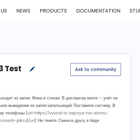
 US
NEWS
PRODUCTS
DOCUMENTATION
STU
3 Test
Ask to community
ходит из запоя. Жена в слезах. В диспансер везти — учёт на
ьное выведение из запоя капельницей. Поставили систему. В
дому телефоны [url=https://vyvod-iz-zapoya-na-domu-
ezh-plk.ru[/url] Не тяните. Скиньте другу в беде.