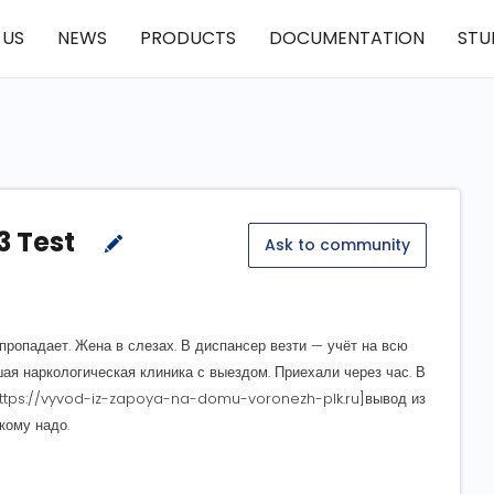
 US
NEWS
PRODUCTS
DOCUMENTATION
STU
3 Test
Ask to community
пропадает. Жена в слезах. В диспансер везти — учёт на всю
ая наркологическая клиника с выездом. Приехали через час. В
=https://vyvod-iz-zapoya-na-domu-voronezh-plk.ru]вывод из
кому надо.