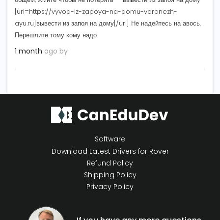
[url=https://vyvod-iz-zapoya-na-domu-voronezh-
ayu.ru]вывести из запоя на дому[/url] Не надейтесь на авось.
Перешлите тому кому надо.
1 month
ago by
Software
Download Latest Drivers for Rover
Refund Policy
Shipping Policy
Privacy Policy