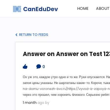
HOME
ABOUT
RETURN TO FEEDS
Answer on Answer on Test 12
0
Ох уж это, каждое утро одно и то же. Руки опускаются. 
запоя цены указаны. Не шарлатаны какие-то. Короче, тык
na-domu-voronezh-bvc.ru]https://vyvod-iz-zapoya-na
через это прошел, чем хоронить близкого. Серьезно ребят.
1 month
ago by