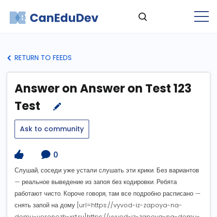
RETURN TO FEEDS
Answer on Answer on Test 123
Test
Ask to community
0
Слушай, соседи уже устали слушать эти крики. Без вариантов
— реальное выведение из запоя без кодировки. Ребята
работают чисто. Короче говоря, там все подробно расписано —
снять запой на дому [url=https://vyvod-iz-zapoya-na-
domu-voronezh-xrt.ru]https://vyvod-iz-zapoya-na-domu-