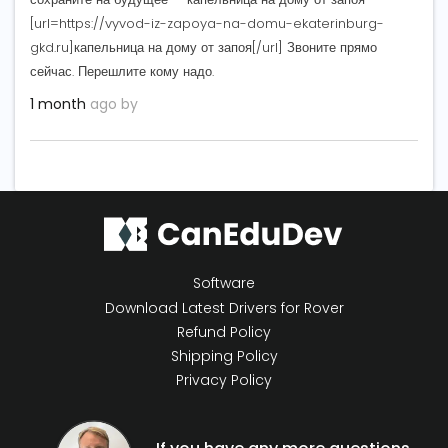
[url=https://vyvod-iz-zapoya-na-domu-ekaterinburg-
gkd.ru]капельница на дому от запоя[/url] Звоните прямо
сейчас. Перешлите кому надо.
1 month
ago by
Software
Download Latest Drivers for Rover
Refund Policy
Shipping Policy
Privacy Policy