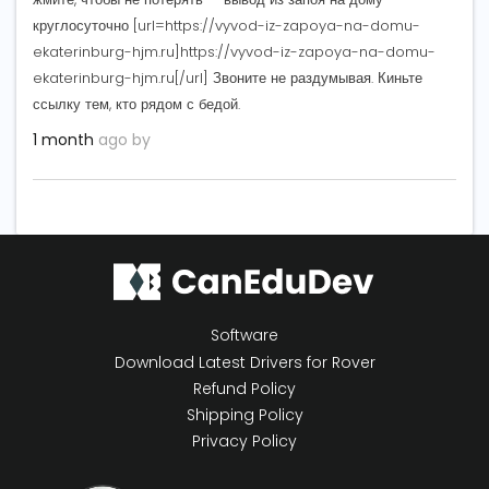
круглосуточно [url=https://vyvod-iz-zapoya-na-domu-
ekaterinburg-hjm.ru]https://vyvod-iz-zapoya-na-domu-
ekaterinburg-hjm.ru[/url] Звоните не раздумывая. Киньте
ссылку тем, кто рядом с бедой.
1 month
ago by
Software
Download Latest Drivers for Rover
Refund Policy
Shipping Policy
Privacy Policy