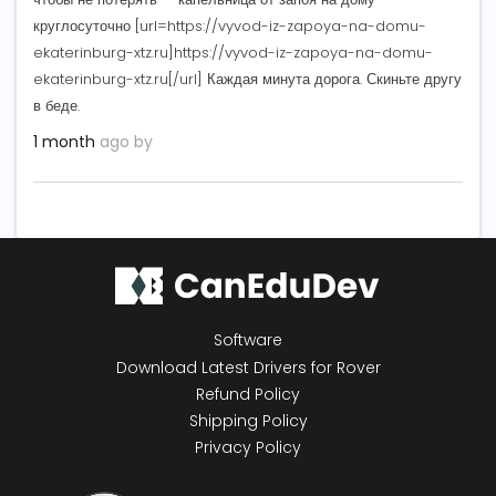
круглосуточно [url=https://vyvod-iz-zapoya-na-domu-
ekaterinburg-xtz.ru]https://vyvod-iz-zapoya-na-domu-
ekaterinburg-xtz.ru[/url] Каждая минута дорога. Скиньте другу
в беде.
1 month
ago by
Software
Download Latest Drivers for Rover
Refund Policy
Shipping Policy
Privacy Policy