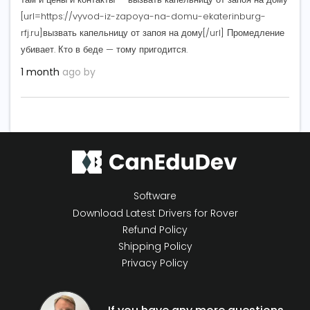
[url=https://vyvod-iz-zapoya-na-domu-ekaterinburg-
rfj.ru]вызвать капельницу от запоя на дому[/url] Промедление
убивает. Кто в беде — тому пригодится.
1 month
ago by
Software
Download Latest Drivers for Rover
Refund Policy
Shipping Policy
Privacy Policy