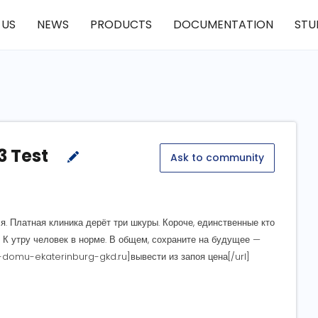
 US
NEWS
PRODUCTS
DOCUMENTATION
STU
3 Test
Ask to community
я. Платная клиника дерёт три шкуры. Короче, единственные кто
 К утру человек в норме. В общем, сохраните на будущее —
-domu-ekaterinburg-gkd.ru]вывести из запоя цена[/url]