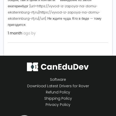
екатеринбург [url=https://vyvod-iz-zapoya-na-domu-
ekaterinburg-rfj.ru]https://vyvod-iz-zapoya-na-domu-
ekaterinburg-rfj.ru[/url] Не ждите чуда. Кто в беде — тому
пригодится.
1 month
ago by
Software
Download Latest Drivers for Rover
Refund Policy
Shipping Policy
Privacy Policy