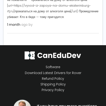
[url=https://vyvod-iz-zapoya-na-domu-ekaterinburg-
rfj.ru]прокапаться на дому от алкоголя цена[/url] Промедление
убивает. Кто в беде — тому пригодится.
1 month
ago by
Software
Download Latest Drivers for Rover
Refund Policy
Shipping Policy
Privacy Policy