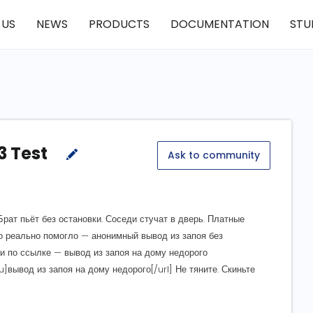
 US
NEWS
PRODUCTS
DOCUMENTATION
STU
3 Test
Ask to community
Брат пьёт без остановки. Соседи стучат в дверь. Платные
то реально помогло — анонимный вывод из запоя без
ми по ссылке — вывод из запоя на дому недорого
ывод из запоя на дому недорого[/url] Не тяните. Скиньте