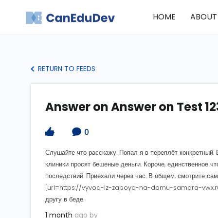
HOME
ABOUT
RETURN TO FEEDS
Answer on Answer on Test 12
0
Слушайте что расскажу. Попал я в переплёт конкретный. 
клиники просят бешеные деньги. Короче, единственное ч
последствий. Приехали через час. В общем, смотрите са
[url=https://vyvod-iz-zapoya-na-domu-samara-vwx.ru]в
другу в беде.
1 month
ago by