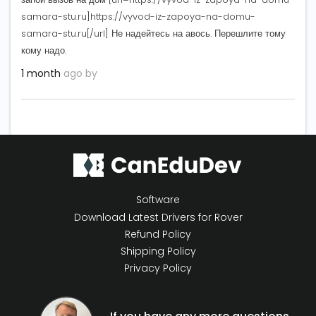
samara-stu.ru]https://vyvod-iz-zapoya-na-domu-
samara-stu.ru[/url] Не надейтесь на авось. Перешлите тому
кому надо.
1 month
ago by
Software
Download Latest Drivers for Rover
Refund Policy
Shipping Policy
Privacy Policy