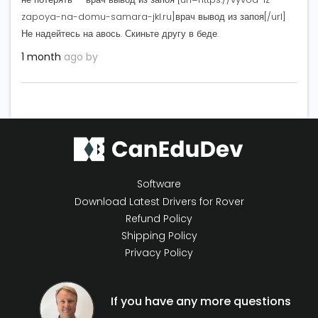
zapoya-na-domu-samara-jkl.ru]врач вывод из запоя[/url]
Не надейтесь на авось. Скиньте другу в беде.
1 month
ago by
Software
Download Latest Drivers for Rover
Refund Policy
Shipping Policy
Privacy Policy
If you have any more questions