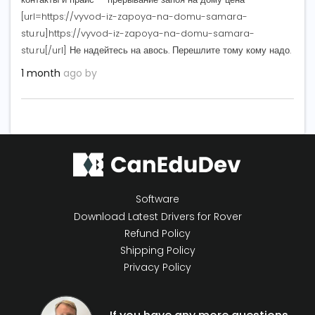
[url=https://vyvod-iz-zapoya-na-domu-samara-
stu.ru]https://vyvod-iz-zapoya-na-domu-samara-
stu.ru[/url] Не надейтесь на авось. Перешлите тому кому надо.
1 month
ago by
Software
Download Latest Drivers for Rover
Refund Policy
Shipping Policy
Privacy Policy