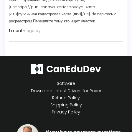
[url=https://publichnaya-kadastrovaya-karta-
jkl.ru]публичная кадастровая карта (пкк)[/url] Не парьтесь с
росреестром Перешлите тому кто ищет участок
1 month
ago by
Software
Download Latest Drivers for Rover
Refund Policy
Shipping Policy
Privacy Policy