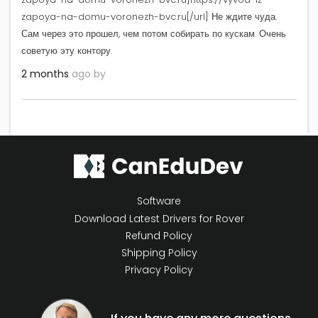
zapoya-na-domu-voronezh-bvc.ru[/url] Не ждите чуда.
Сам через это прошел, чем потом собирать по кускам. Очень
советую эту контору.
2 months
ago by
Software
Download Latest Drivers for Rover
Refund Policy
Shipping Policy
Privacy Policy