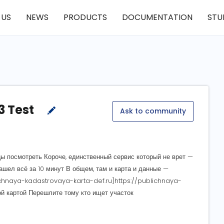
 US
NEWS
PRODUCTS
DOCUMENTATION
STU
3 Test
Ask to community
цы посмотреть Короче, единственный сервис который не врет —
ашел всё за 10 минут В общем, там и карта и данные —
lichnaya-kadastrovaya-karta-def.ru]https://publichnaya-
й картой Перешлите тому кто ищет участок